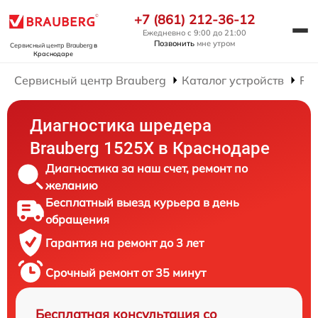
+7 (861) 212-36-12
Ежедневно с 9:00 до 21:00
Позвонить
мне утром
Сервисный центр Brauberg
в
Краснодаре
Сервисный центр Brauberg
Каталог устройств
Ре
Диагностика шредера
Brauberg 1525X в Краснодаре
Диагностика за наш счет, ремонт по
желанию
Бесплатный выезд курьера в день
обращения
Гарантия на ремонт до 3 лет
Срочный ремонт от 35 минут
Бесплатная консультация со